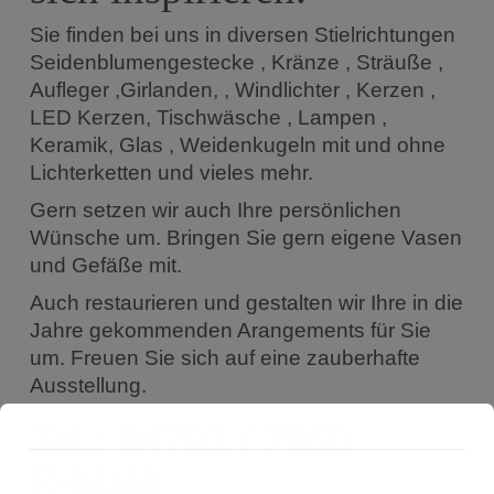
Sie finden bei uns in diversen Stielrichtungen
Seidenblumengestecke , Kränze , Sträuße ,
Aufleger ,Girlanden, , Windlichter , Kerzen ,
LED Kerzen, Tischwäsche , Lampen ,
Keramik, Glas , Weidenkugeln mit und ohne
Lichterketten und vieles mehr.
Gern setzen wir auch Ihre persönlichen
Wünsche um. Bringen Sie gern eigene Vasen
und Gefäße mit.
Auch restaurieren und gestalten wir Ihre in die
Jahre gekommenden Arangements für Sie
um. Freuen Sie sich auf eine zauberhafte
Ausstellung.
Tel.: 04792 / 7660
E-Mail: