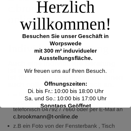
Herzlich
c.brookmann@t-
online.de
willkommen!
Besuchen Sie unser Geschäft in
Worpswede
Individuelle Beratung
mit 300 m² induvidueler
Ausstellungsfläche.
Auch eine individuelle Beratung
ist möglich. Frau C. Brookmann
Wir freuen uns auf Ihren Besuch.
ist für Sie da. Das bieten wir Ihnen
auch online und telefonisch an.
Öffnungszeiten:
Di. bis Fr.: 10:00 bis 18:00 Uhr
schicken Sie ein Foto von den
Sa. und So.: 10:00 bis 17:00 Uhr
Gegebenheiten, wofür Sie etwas suchen
Sonntags Geöffnet
telefonisch 04792 / 7660 oder per E-Mail an
Montags Geschlossen
c.brookmann@t-online.de
z.B ein Foto von der Fensterbank , Tisch