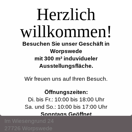
Herzlich
willkommen!
Seidenblumenstube
Besuchen Sie unser Geschäft in
Wohnaccessoires & Seidenblumen
Worpswede
Claudia Brookmann
mit 300 m² induvidueler
Ausstellungsfläche.
Öffnungszeiten und Kontakt
Wir freuen uns auf Ihren Besuch.
Di. – So. 10:00 – 18:00 Uhr
Sonntag Geöffnet
Öffnungszeiten:
Montag Geschlossen
Di. bis Fr.: 10:00 bis 18:00 Uhr
Sa. und So.: 10:00 bis 17:00 Uhr
Adresse:
Sonntags Geöffnet
Im Wiesengrund 24
Montags Geschlossen
27726 Worpswede