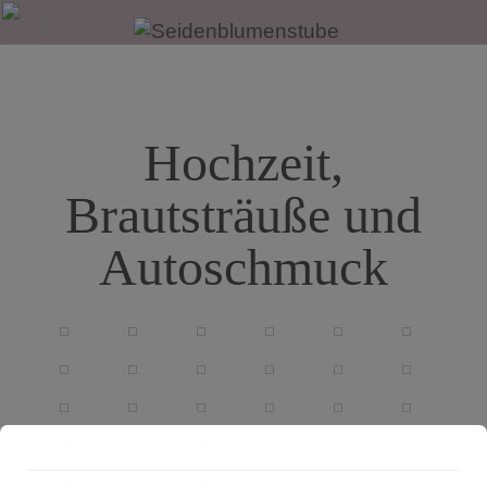
modal-check
Hochzeit,
Brautsträuße und
Autoschmuck